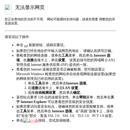
无法显示网页
您正在查找的页当前不可用。 网站可能遇到支持问题，或者您需要 调整您的浏
览器设置。
请尝试以下操作:
单击
刷新
按钮，或稍后重试。
如果您已经在地址栏中输入该网页的地址， 请确认其拼写正确。
要检查您的网络连接，请单击
工具
菜单，然后单击
Internet 选
项
。在
连接
选项卡上，单击
设置
。 设置必须与您的局域网 (LAN)
管理员或 Internet 服务供应商 (ISP) 提供的一致。
查看您的 Internet 连接设置是否正确被检测。您可能设置让
Microsoft Windows 检查您的网站并自动发现网络连接设置(如果您
的网络管理员已经启用此设置)。
单击
工具
菜单，然后单击
Internet 选项
。
在
连接
选项卡上，单击
LAN 设置
。
选择
自动检测设置
，然后单击
确定
。
某些站点要求 128-位的连接安全性。单击
帮助
菜单，然后单击
关
于 Internet Explorer
可以查看您所安装的安全强度。
如果您要访问某安全站点，请确保您的安全设置能够支持。请单
击
工具
菜单，然后单击
Internet 选项
。在"高级"选项卡上，滚动
到"安全"部分，复选 SSL 2.0、SSL 3.0、TLS 1.0、PCT 1.0 设置。
单击
上一步
按钮，尝试其他链接。