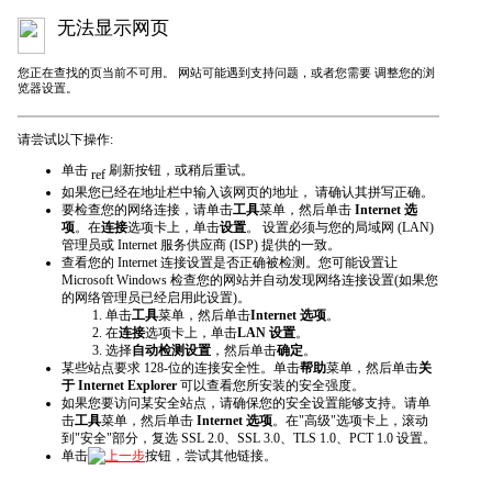
无法显示网页
您正在查找的页当前不可用。 网站可能遇到支持问题，或者您需要 调整您的浏
览器设置。
请尝试以下操作:
单击
刷新
按钮，或稍后重试。
如果您已经在地址栏中输入该网页的地址， 请确认其拼写正确。
要检查您的网络连接，请单击
工具
菜单，然后单击
Internet 选
项
。在
连接
选项卡上，单击
设置
。 设置必须与您的局域网 (LAN)
管理员或 Internet 服务供应商 (ISP) 提供的一致。
查看您的 Internet 连接设置是否正确被检测。您可能设置让
Microsoft Windows 检查您的网站并自动发现网络连接设置(如果您
的网络管理员已经启用此设置)。
单击
工具
菜单，然后单击
Internet 选项
。
在
连接
选项卡上，单击
LAN 设置
。
选择
自动检测设置
，然后单击
确定
。
某些站点要求 128-位的连接安全性。单击
帮助
菜单，然后单击
关
于 Internet Explorer
可以查看您所安装的安全强度。
如果您要访问某安全站点，请确保您的安全设置能够支持。请单
击
工具
菜单，然后单击
Internet 选项
。在"高级"选项卡上，滚动
到"安全"部分，复选 SSL 2.0、SSL 3.0、TLS 1.0、PCT 1.0 设置。
单击
上一步
按钮，尝试其他链接。