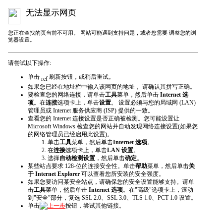
无法显示网页
您正在查找的页当前不可用。 网站可能遇到支持问题，或者您需要 调整您的浏
览器设置。
请尝试以下操作:
单击
刷新
按钮，或稍后重试。
如果您已经在地址栏中输入该网页的地址， 请确认其拼写正确。
要检查您的网络连接，请单击
工具
菜单，然后单击
Internet 选
项
。在
连接
选项卡上，单击
设置
。 设置必须与您的局域网 (LAN)
管理员或 Internet 服务供应商 (ISP) 提供的一致。
查看您的 Internet 连接设置是否正确被检测。您可能设置让
Microsoft Windows 检查您的网站并自动发现网络连接设置(如果您
的网络管理员已经启用此设置)。
单击
工具
菜单，然后单击
Internet 选项
。
在
连接
选项卡上，单击
LAN 设置
。
选择
自动检测设置
，然后单击
确定
。
某些站点要求 128-位的连接安全性。单击
帮助
菜单，然后单击
关
于 Internet Explorer
可以查看您所安装的安全强度。
如果您要访问某安全站点，请确保您的安全设置能够支持。请单
击
工具
菜单，然后单击
Internet 选项
。在"高级"选项卡上，滚动
到"安全"部分，复选 SSL 2.0、SSL 3.0、TLS 1.0、PCT 1.0 设置。
单击
上一步
按钮，尝试其他链接。