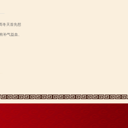
而冬天首先想
有补气益血、