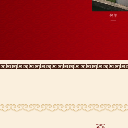
包
烤羊
陈记蒙古包
都市花园