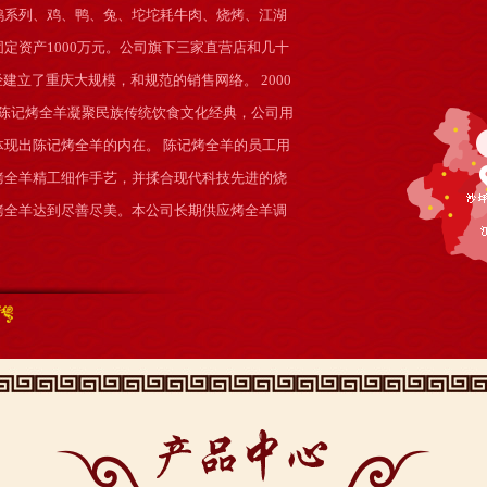
火鸡系列、鸡、鸭、兔、坨坨耗牛肉、烧烤、江湖
定资产1000万元。公司旗下三家直营店和几十
建立了重庆大规模，和规范的销售网络。 2000
 陈记烤全羊凝聚民族传统饮食文化经典，公司用
现出陈记烤全羊的内在。 陈记烤全羊的员工用
烤全羊精工细作手艺，并揉合现代科技先进的烧
烤全羊达到尽善尽美。本公司长期供应烤全羊调