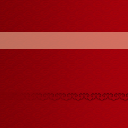
牛
头
>
烤
巴
马
香
猪
>
皮
皮
虾
>
羊
肉