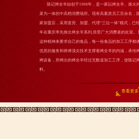
陈记烤全羊始创于1998年，是一家以烤全羊、柴
汤
菜为一体的中高档消费场所。现有高素质员工百余名，固
锅
家加盟店，采用直营、加盟、代理“三位一体”模式，已经
>
年在重庆率先推出烤全羊系列,倍受广大消费者的欢迎。
砂
这种精神来要求自己的食品，每一份食品的加工工序都体
锅
优质的服务和师傅顶尖技术支撑着烤全羊的内涵，承传
羊
烤设备，所烤出的烤全羊经过无数道加工工序，使陈记
肉
料。
>
各
类
查看更多
烧
烤