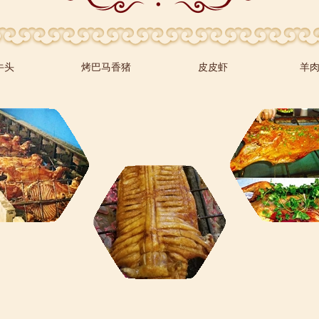
牛头
烤巴马香猪
皮皮虾
羊