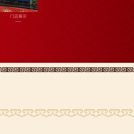
陈记烤全羊
陈记
水碾店
店内人气
陈记烤全羊烧鸡公
卓越美丽山水小区