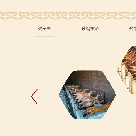
烤全羊
砂锅羊蹄
烤