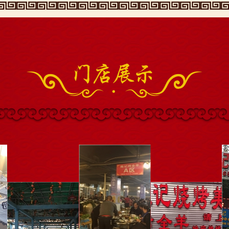
精品烤全羊
陈记烤全羊
烤全羊