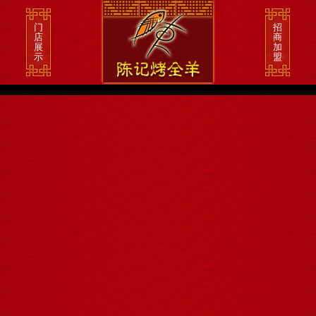
门
招
店
商
展
加
示
盟