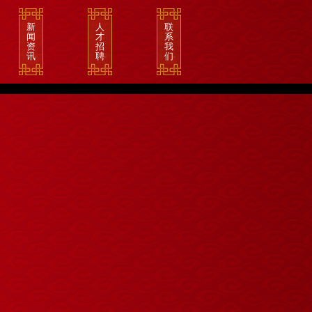
新
人
联
闻
才
系
资
招
我
讯
聘
们
>
行
业
新
闻
>
公
司
新
闻