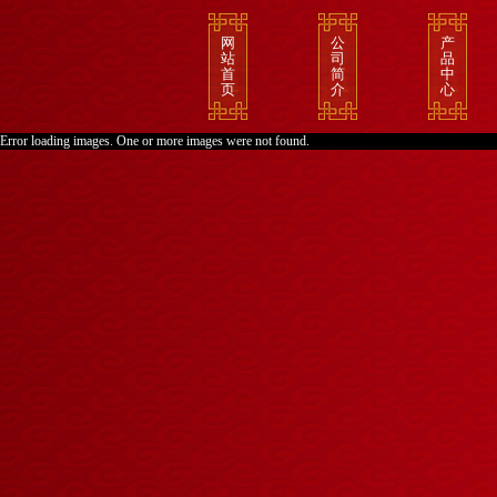
网
公
产
站
司
品
首
简
中
页
介
心
Error loading images. One or more images were not found.
荣
>
誉
烤
资
全
质
羊
>
砂
锅
羊
蹄
>
烤