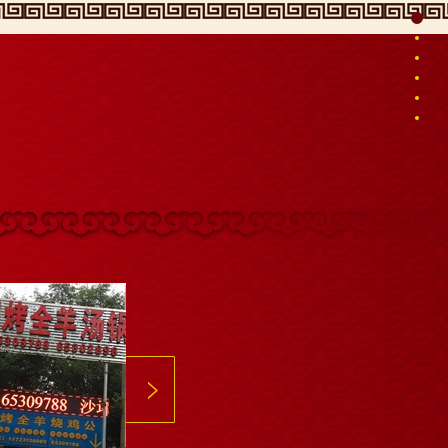
成品烤羊
正在烤全羊