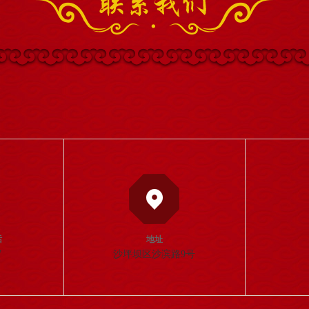
话
地址
7
沙坪坝区沙滨路9号