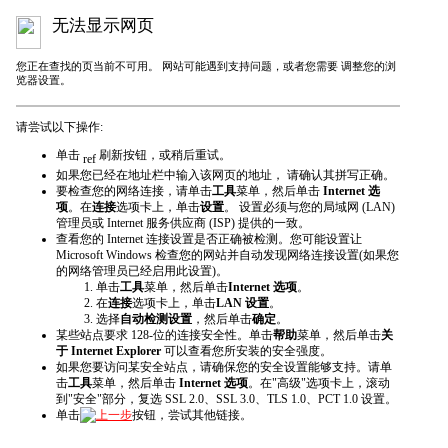
无法显示网页
您正在查找的页当前不可用。 网站可能遇到支持问题，或者您需要 调整您的浏
览器设置。
请尝试以下操作:
单击
刷新
按钮，或稍后重试。
如果您已经在地址栏中输入该网页的地址， 请确认其拼写正确。
要检查您的网络连接，请单击
工具
菜单，然后单击
Internet 选
项
。在
连接
选项卡上，单击
设置
。 设置必须与您的局域网 (LAN)
管理员或 Internet 服务供应商 (ISP) 提供的一致。
查看您的 Internet 连接设置是否正确被检测。您可能设置让
Microsoft Windows 检查您的网站并自动发现网络连接设置(如果您
的网络管理员已经启用此设置)。
单击
工具
菜单，然后单击
Internet 选项
。
在
连接
选项卡上，单击
LAN 设置
。
选择
自动检测设置
，然后单击
确定
。
某些站点要求 128-位的连接安全性。单击
帮助
菜单，然后单击
关
于 Internet Explorer
可以查看您所安装的安全强度。
如果您要访问某安全站点，请确保您的安全设置能够支持。请单
击
工具
菜单，然后单击
Internet 选项
。在"高级"选项卡上，滚动
到"安全"部分，复选 SSL 2.0、SSL 3.0、TLS 1.0、PCT 1.0 设置。
单击
上一步
按钮，尝试其他链接。